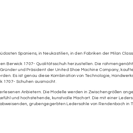
sten Spaniens, in Neukastilien, in den Fabriken der Milan Classic
inen Berwick 1707- Qualitätsschuh herzustellen. Die rahmengenäht
Gründer und Präsident der United Shoe Machine Company, kaufte 
rden. Es ist genau diese Kombination von Technologie, Handwerksk
ick 1707- Schuhen ausmacht.
erlesenen Anbietern. Die Modelle werden in Zwischengrößen ang
efühl und hochstehende, kunstvolle Machart. Die mit einer Leder
erabweisenden, grubengegerbten Ledersohle von Rendenbach in Tr