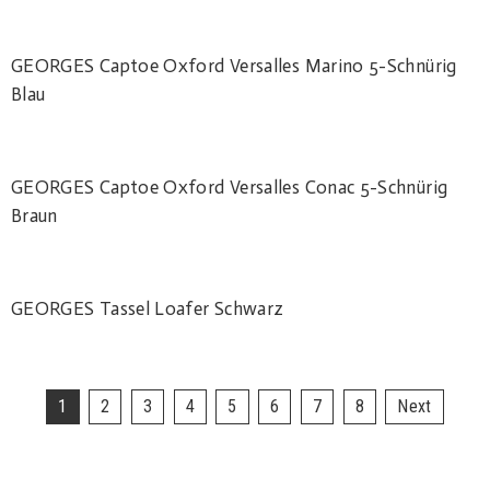
READ MORE
GEORGES Captoe Oxford Versalles Marino 5-Schnürig
Blau
READ MORE
GEORGES Captoe Oxford Versalles Conac 5-Schnürig
Braun
READ MORE
GEORGES Tassel Loafer Schwarz
1
2
3
4
5
6
7
8
Next