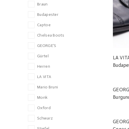
Braun
Budapester
Captoe
Chelsea Boots
GEORGE'S
Gürtel
LA VIT
Budape
Herren
LA VITA
Mario Bruni
GEORGE
Burgun
Monk
Oxford
Schwarz
GEORGE
Conac 
Stiefel