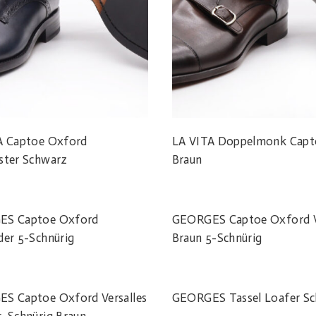
A Captoe Oxford
LA VITA Doppelmonk Capt
ster Schwarz
Braun
S Captoe Oxford
GEORGES Captoe Oxford V
der 5-Schnürig
Braun 5-Schnürig
S Captoe Oxford Versalles
GEORGES Tassel Loafer S
5-Schnürig Braun