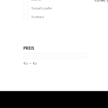
Tassel Loafer
Trotters
PREIS
€
0
—
€
0