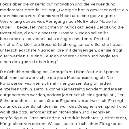
Fokus aber gleichzeitig auf Innovation und die Verwendung
modernster Materialien legt. „George’s hat in gewisser Weise ein
anarchisches Verständnis von Mode und eine ganz eigene
Vorstellung davon, was Fertigung nach Maß – also ‘Made to
Order’ – bedeutet. Wir achten minutiös auf jedes Detail und die
Materialien, die wir einsetzen. Unsere Kunden sollen ihr
besonderes, individuell auf sie zugeschnittenes Produkt
erhalten“, erklärt die Geschäftsführung, „unsere Schuhe haben
unterschiedlichste Nuancen, die mit demjenigen, der sie trägt,
älter werden. Sie sind Zeugen anderer Zeiten und begleiten
einen das ganze Leben lang.“
Die Schuhherstellung bei George’s mit Manufaktur in Spanien
läuft rein handwerklich, ohne jede Mechanisierung ab. Die
Handwerker widmen sich mit ihrer ganzen Sorgfalt jedem
einzelnen Schuh. Details können jederzeit geändert und Ideen
aufgenommen werden, sodass jeder Schuh einzigartig ist. „Der
Schuhmacher ist allein für das Ergebnis verantwortlich. Er sorgt
dafür, dass der Schuh dem Entwurf des Designers entspricht und
wählt die dazu erforderlichen Materialien und Techniken
sorgfältig aus. Dass am Ende ein Produkt höchster Qualität steht,
hängt allein von seinem Wissen, seinen fachlichen Fähigkeiten